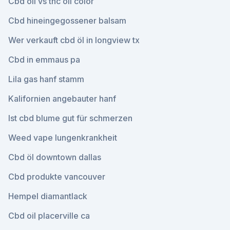
Cbd oil vs thc oil color
Cbd hineingegossener balsam
Wer verkauft cbd öl in longview tx
Cbd in emmaus pa
Lila gas hanf stamm
Kalifornien angebauter hanf
Ist cbd blume gut für schmerzen
Weed vape lungenkrankheit
Cbd öl downtown dallas
Cbd produkte vancouver
Hempel diamantlack
Cbd oil placerville ca