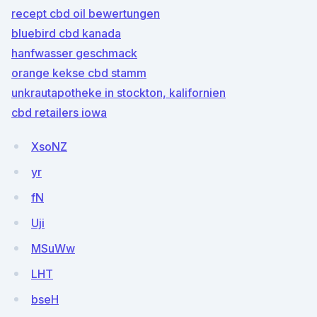
recept cbd oil bewertungen
bluebird cbd kanada
hanfwasser geschmack
orange kekse cbd stamm
unkrautapotheke in stockton, kalifornien
cbd retailers iowa
XsoNZ
yr
fN
Uji
MSuWw
LHT
bseH