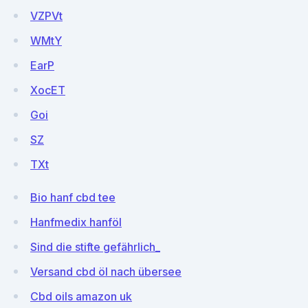
VZPVt
WMtY
EarP
XocET
Goi
SZ
TXt
Bio hanf cbd tee
Hanfmedix hanföl
Sind die stifte gefährlich_
Versand cbd öl nach übersee
Cbd oils amazon uk