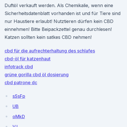
Duftöl verkauft werden. Als Chemikalie, wenn eine
Sicherheitsdatenblatt vorhanden ist und für Tiere sind
nur Haustiere erlaubt! Nutztieren dürfen kein CBD
einnehmen! Bitte Beipackzettel genau durchlesen!
Katzen sollten kein satkes CBD nehmen!
cbd für die aufrechterhaltung des schlafes
cbd-öl für katzenhaut
infotrack cbd
grüne gorilla cbd öl dosierung
cbd patrone dc
sSsFp
UB
oMkD
VJ